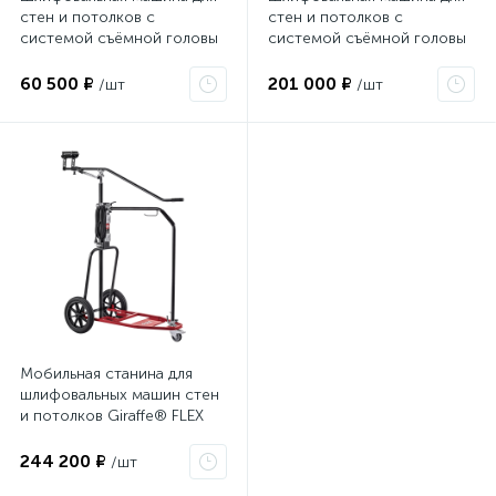
стен и потолков с
стен и потолков с
системой съёмной головы
системой съёмной головы
Giraffe® FLEX GCE 6-EC -
Giraffe® Turbo-Jet FLEX GDE
SET 504114
10 Set 504203
60 500 ₽
201 000 ₽
/шт
/шт
Мобильная станина для
шлифовальных машин стен
и потолков Giraffe® FLEX
GM 340 473278
244 200 ₽
/шт