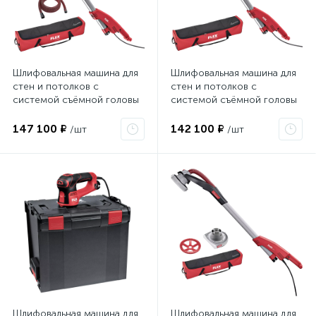
Шлифовальная машина для
Шлифовальная машина для
стен и потолков с
стен и потолков с
системой съёмной головы
системой съёмной головы
Giraffe® FLEX GE 7 + MH-T +
Giraffe® FLEX GE 7 + MH-X
SH 494542
494496
147 100 ₽
142 100 ₽
/шт
/шт
Шлифовальная машина для
Шлифовальная машина для