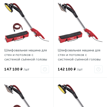
Шлифовальная машина для
Шлифовальная машина для
стен и потолков с
стен и потолков с
системой съёмной головы
системой съёмной головы
Giraffe® FLEX GE 7 + MH-R +
Giraffe® FLEX GE 7 + MH-T
SH 494534
494518
147 100 ₽
142 100 ₽
/шт
/шт