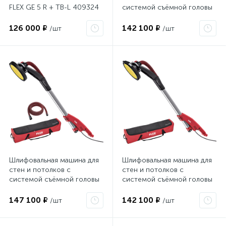
FLEX GE 5 R + TB-L 409324
системой съёмной головы
Giraffe® FLEX GE 7 + MH-O
494461
126 000 ₽
142 100 ₽
/шт
/шт
Шлифовальная машина для
Шлифовальная машина для
стен и потолков с
стен и потолков с
системой съёмной головы
системой съёмной головы
Giraffe® FLEX GE 7 + MH-O
Giraffe® FLEX GE 7 + MH-R
+ SH 494526
494488
147 100 ₽
142 100 ₽
/шт
/шт