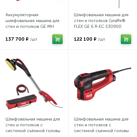
Аккумуляторная
Шлифовальная машина для
шлифовальная машина для
стен и потолков Giraffe®
стен и потолков GE MH
FLEX GE 6 R-EC 530900
18.0-EC/5.0 Set+MH-X
бесщеточный двигатель
504068
137 700 ₽
122 100 ₽
/шт
/шт
Шлифовальная машина для
Шлифовальная машина для
стен и потолков с
стен и потолков с
системой съёмной головы
системой съёмной головы
Giraffe® FLEX GE 7 + MH-X +
Giraffe® FLEX GCE 6-EC