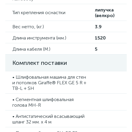
липучка
Тип крепления оснастки
(велкро)
Вес нетто, (кг.)
3.9
Длина инструмента (мм.)
1520
Длина кабеля (М.)
5
Комплект поставки
• Шлифовальная машина для стен
и потолков Giraffe® FLEX GE 5 R +
TB-L + SH
• Сегментная шлифовальная
голова MH-R
• Антистатический всасывающий
шланг 32 мм. х 4 м