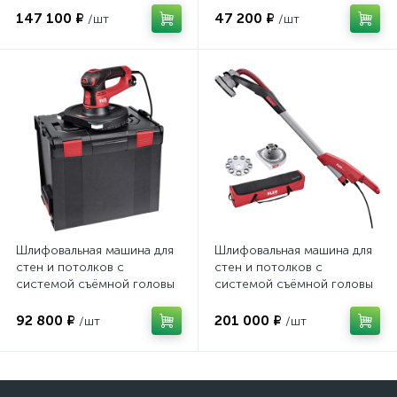
SH 494550
497568
147 100 ₽
47 200 ₽
/шт
/шт
Шлифовальная машина для
Шлифовальная машина для
стен и потолков с
стен и потолков с
системой съёмной головы
системой съёмной головы
Giraffe® FLEX GCE 6-EC MH-
Giraffe® Thermo-Jet FLEX
R - SET 504122
GDE 10 Set 504211
92 800 ₽
201 000 ₽
/шт
/шт