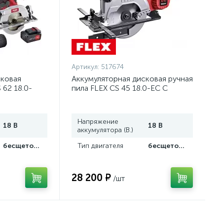
Артикул:
517674
сковая
Аккумуляторная дисковая ручная
 62 18.0-
пила FLEX CS 45 18.0-EC C
028
517674
Напряжение
18 В
18 В
аккумулятора (В.)
бесщеточный
Тип двигателя
бесщеточный
28 200 ₽
/шт