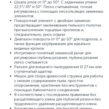
Шкала углов от 0° до 50°. С заданными углами
22,5°/ 45° и 50°. Легко считываемая, точная
регулировка с помощью нескользящих зажимных
элементов
Поворотный элемент с двойным зажимом
предотвращает заклинивание пильного полотна
при выполнении торцевых пропилов и,
следовательно, риск отдачи
Диапазон поворота от 0° до 50° для подрезов, а
также функция зазубривания для идеально
видимых кромок.
Интуитивно понятный зажимной рычаг для
регулировки глубины резания, глубина резания
легко считывается
Разъем для внешнего пылеудаления Ø 27 мм или
ступенчатый адаптер
Мешок для сбора древесной стружки для работы
с низким содержанием пыли, простое
опорожнение, крепление без инструментов с
помощью байонетного соединения.
В соответствии с последними правилами без
расщепляющего клина для глубокой резки и без
трудоемкого удаления расщепляющего клина
Блокировка шпинделя: для быстрой замены