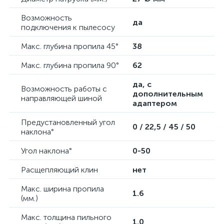
Возможность
да
подключения к пылесосу
Макс. глубина пропила 45°
38
Макс. глубина пропила 90°
62
да, с
Возможность работы с
дополнительным
направляющей шиной
адаптером
Предустановленный угол
0 / 22,5 / 45 / 50
наклона°
Угол наклона°
0-50
Расщепляющий клин
нет
Мaкc. шиpинa пpoпилa
1.6
(мм.)
Макс. толщина пильного
1.0