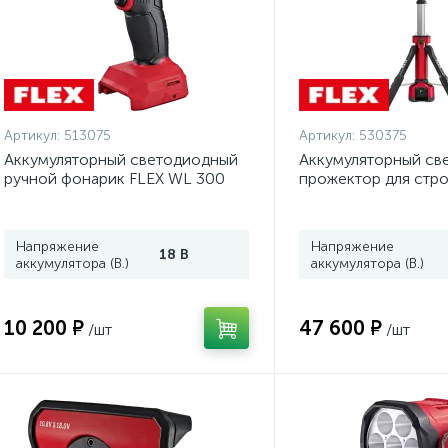
Артикул:
513075
Артикул:
530375
Аккумуляторный светодиодный
Аккумуляторный св
ручной фонарик FLEX WL 300
прожектор для стр
18.0 513075
площадки со штатив
4000 18.0/230 5303
Напряжение
Напряжение
18 В
аккумулятора (В.)
аккумулятора (В.)
10 200 ₽
47 600 ₽
/шт
/шт