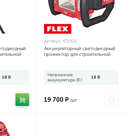
Артикул:
472921
етодиодный
Аккумуляторный светодиодный
оительной
прожектор для строительной
ом FLEX TL
площадки FLEX CL 2000 18.0
75
472921
Напряжение
18 В
18 В
аккумулятора (В.)
19 700 ₽
/шт