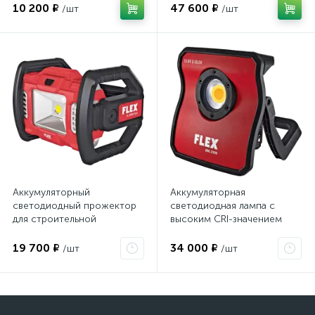
FLEX TL 4000 18.0/230
10 200 ₽
47 600 ₽
/шт
/шт
530375
Аккумуляторный
Аккумуляторная
светодиодный прожектор
светодиодная лампа с
для строительной
высоким CRI-значением
площадки FLEX CL 2000
полного спектра 10,8 / 18,0
18.0 472921
В FLEX DWL 2500 10.8/18.0
19 700 ₽
34 000 ₽
/шт
/шт
486728