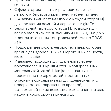
Простая замена фильтра без снятия всасывающей
головки
С фиксатором шланга и расширителем для
легкого и быстрого крепления кабеля питания
С 4 зажимными петлями (по 2 с каждой стороны)
для крепления ремней и держателем giraffe
Безопасный пылесос класса H: подходит для
всех видов пыли со значениями OEL <0,1 мг / м3
с дополнительным контролем асбеста по TRGS
519
Подходит для сухой, негорючей пыли, которая
вредна для здоровья, и канцерогенных веществ,
включая асбест
Идеально подходит для удаления плесени,
восстановления крыш и стен, изолированных
минеральной ватой. Шлифовальная пыль с
деревянных поверхностей, пропитанных
опасными консервантами для древесины, и с
поверхностей, окрашенных краской,
содержащей такие вещества, как свинец, никель,
кадмий, хром, хромат цинка и др.