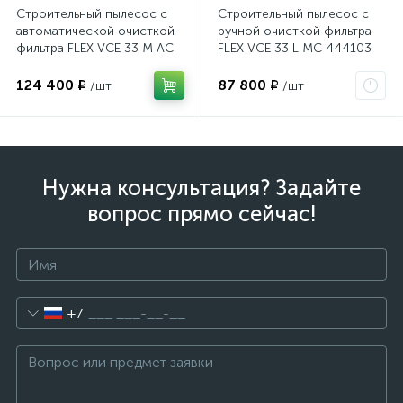
Строительный пылесос с
Строительный пылесос с
автоматической очисткой
ручной очисткой фильтра
фильтра FLEX VCE 33 M AC-
FLEX VCE 33 L MC 444103
Set 465682 30л. класс M
30л. класс L
124 400 ₽
87 800 ₽
/шт
/шт
Нужна консультация? Задайте
вопрос прямо сейчас!
+7