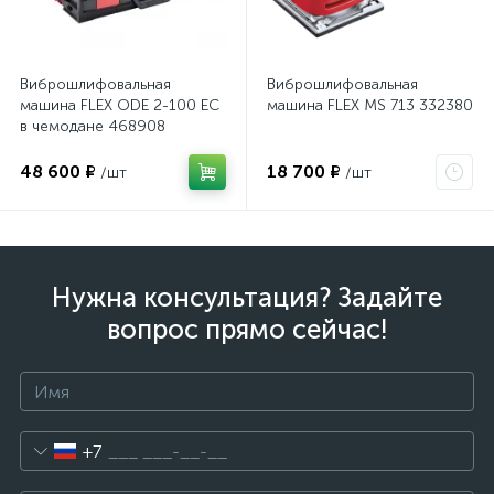
Виброшлифовальная
Виброшлифовальная
машина FLEX ODE 2-100 EC
машина FLEX MS 713 332380
в чемодане 468908
48 600 ₽
18 700 ₽
/шт
/шт
Нужна консультация? Задайте
вопрос прямо сейчас!
+7