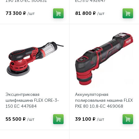
190 18.0-EC 500631
EC/5.0 492647
73 300 ₽
81 800 ₽
/шт
/шт
Эксцентриковая
Аккумуляторная
шлифмашина FLEX ORE-3-
полировальная машина FLEX
150 EC 447684
PXE 80 10,8-EC 469068
55 500 ₽
39 100 ₽
/шт
/шт