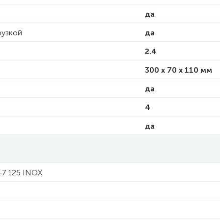
да
рузкой
да
2.4
300 x 70 x 110 мм
да
4
да
-7 125 INOX