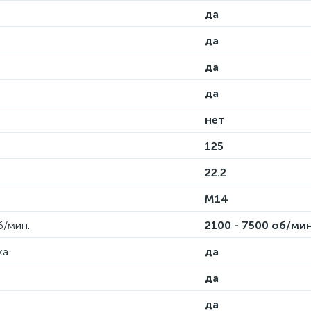
да
да
да
да
нет
125
22.2
M14
б/мин.
2100 - 7500 об/ми
ха
да
да
да