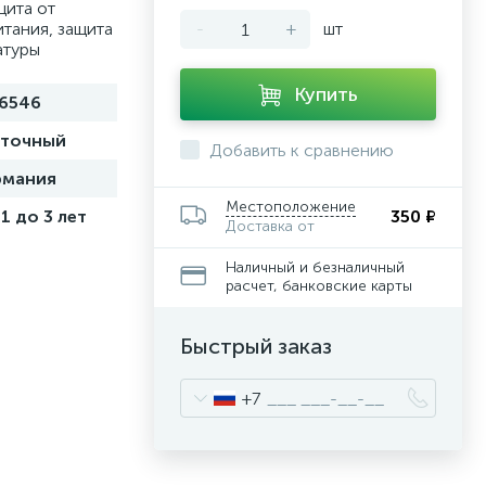
щита от
тания, защита
-
+
шт
атуры
Купить
6546
точный
Добавить к сравнению
рмания
Местоположение
 1 до 3 лет
350 ₽
Доставка от
Наличный и безналичный
расчет, банковские карты
Быстрый заказ
+7