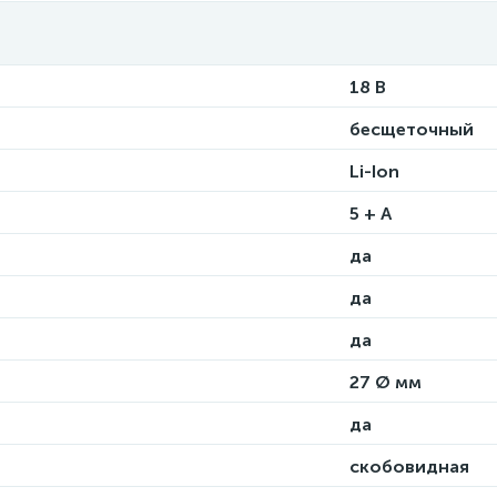
18 В
бесщеточный
Li-Ion
5 + А
да
да
да
27 Ø мм
да
скобовидная