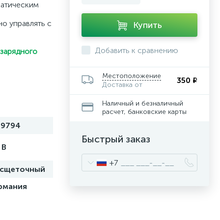
матическим
о управлять с
Купить
Добавить к сравнению
 зарядного
Местоположение
350 ₽
Доставка от
Наличный и безналичный
расчет, банковские карты
89794
Быстрый заказ
 В
+7
есщеточный
рмания