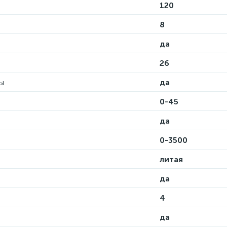
120
8
да
26
ы
да
0-45
да
0-3500
литая
да
4
да