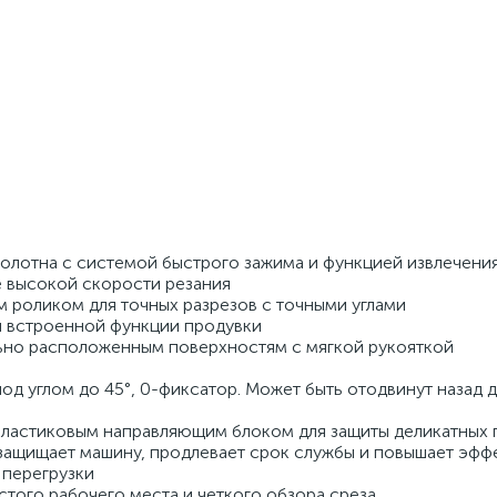
олотна с системой быстрого зажима и функцией извлечени
е высокой скорости резания
 роликом для точных разрезов с точными углами
 встроенной функции продувки
ьно расположенным поверхностям с мягкой рукояткой
под углом до 45°, 0-фиксатор. Может быть отодвинут назад 
пластиковым направляющим блоком для защиты деликатных
 защищает машину, продлевает срок службы и повышает эфф
 перегрузки
стого рабочего места и четкого обзора среза