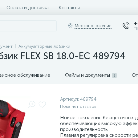
Оплата и доставка
Контакты
+
Местоположение
П
румент
Аккумуляторные лобзики
зик FLEX SB 18.0-EC 489794
висное обслуживание
Файлы и документы
От
2
Артикул:
489794
Пока нет отзывов
Новое поколение бесщеточных д
обеспечивающих высокую эффек
производительность
Плавная регулировка скорости ре