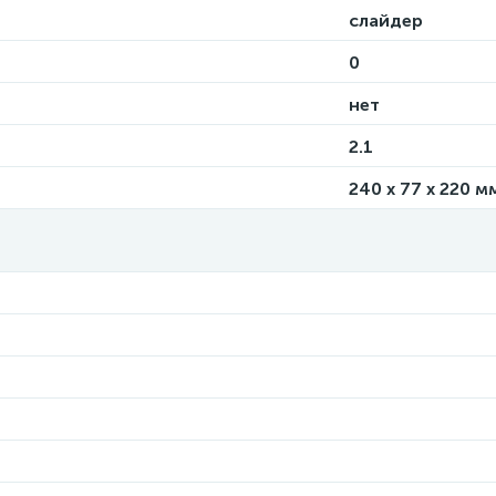
слайдер
0
нет
2.1
240 x 77 x 220 м